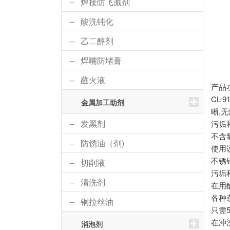
-- 焊接防飞溅剂
-- 酸洗钝化
-- 乙二醇剂
-- 焊嘴防堵膏
-- 蘸火液
产品
CL
金属加工助剂
晰,
-- 发黑剂
污垢
不含
-- 防锈油（剂)
使用
不锈
-- 切削液
污垢
-- 清洗剂
在用
各种
-- 铜拉丝油
只需
在冲
消泡剂