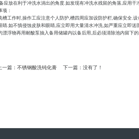
设备应放在利于冲洗水淌出的角度.如发现有冲洗水残留的角落,应用干
事项：
洗槽工作时,操作工应注意个人防护,槽四周应加设防护栏,确保安全.
眼睛.如不慎侵蚀皮肤和眼睛,应立即用大量清水冲洗,如严重应立即送
的漂浮物再用耐酸泵抽入备用储罐内以备后用,后必须清除池内留下的
上一篇：
不锈钢酸洗钝化膏
下一篇：没有了！