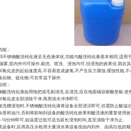
功能：
-915不锈钢酸洗钝化液呈无色液体状,功能与酸洗钝化膏基本相同,适
无烟雾,室内外均可操作.刷洗、喷洗、浸泡均可,但浸泡的效果佳.因在
和氧化皮的起始速度高,不容易造成渗氢,不产生应力腐蚀,缓蚀性能,不
氯化物、硫化物,可在常温下操作.
说明：
钢酸洗钝化液如用拖把或毛刷清洗,在清洗,应在地面铺设耐酸垫板,使
和氧化皮全部清除干净,再用清水冲净即可.
酸洗槽浸泡时,不锈钢酸洗钝化液将设备全部浸没即可,但需防止酸溢
杂质和油污,否则将影响到设备的酸洗钝化效果和酸洗液的重复使用效果.
5-10分钟即可,如温度过低可适当延长浸泡时间,直至清除干净为止.
洗设备时,应用高压水枪用大量清水将设备按由内到外、由高往低的顺